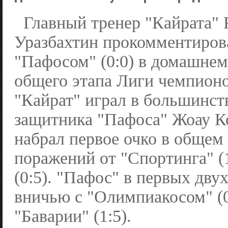
Главный тренер "Кайрата" 
Уразбахтин прокомментиров
"Пафосом" (0:0) в домашнем 
общего этапа Лиги чемпионо
"Кайрат" играл в большинств
защитника "Пафоса" Жоау К
набрал первое очко в общем
поражений от "Спортинга" (1
(0:5). "Пафос" в первых дву
вничью с "Олимпиакосом" (0
"Баварии" (1:5).