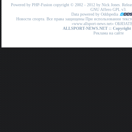
Powered by
PHP-Fusion
copyright © 2002 - 2012 by Nick Jones. Release
GNU Affero GPL
v3.
Data powered by Oddspedia
Новости спорта. Все права защищены При использовании текст
«www.allsport-news.net» ОБЯЗА
ALLSPORT-NEWS.NET
:: Copyright
Реклама на сайте