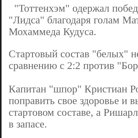
"Тоттенхэм" одержал победу
"Лидса" благодаря голам Ма
Мохаммеда Кудуса.
Стартовый состав "белых" н
сравнению с 2:2 против "Бо
Капитан "шпор" Кристиан Р
поправить свое здоровье и 
стартовом составе, а Ришар
в запасе.