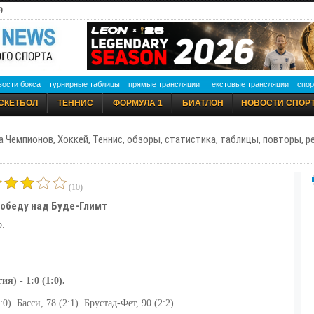
9
вости бокса
турнирные таблицы
прямые трансляции
текстовые трансляции
спор
СКЕТБОЛ
ТЕННИС
ФОРМУЛА 1
БИАТЛОН
НОВОСТИ СПОР
а Чемпионов, Хоккей, Теннис, обзоры, статистика, таблицы, повторы, 
(10)
победу над Буде-Глимт
.
я) - 1:0 (1:0).
). Басси, 78 (2:1). Брустад-Фет, 90 (2:2).