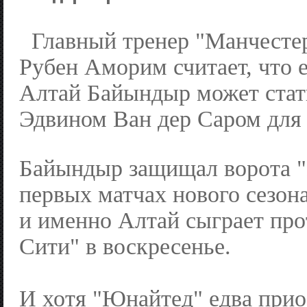
Главный тренер "Манчесте
Рубен Аморим считает, что 
Алтай Байындыр может ста
Эдвином Ван дер Саром для 
Байындыр защищал ворота "
первых матчах нового сезон
и именно Алтай сыграет пр
Сити" в воскресенье.
И хотя "Юнайтед" едва при