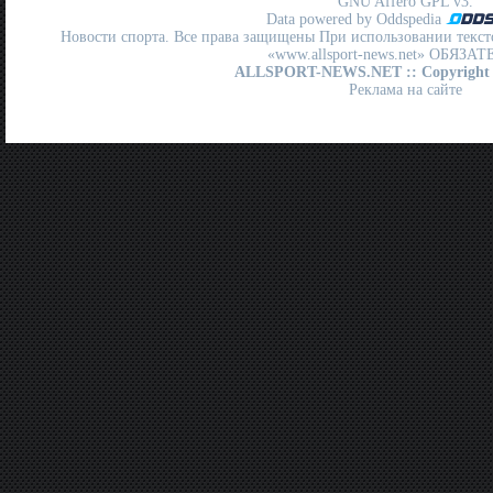
GNU Affero GPL
v3.
Data powered by Oddspedia
Новости спорта. Все права защищены При использовании текст
«www.allsport-news.net» ОБЯЗА
ALLSPORT-NEWS.NET
:: Copyright
Реклама на сайте