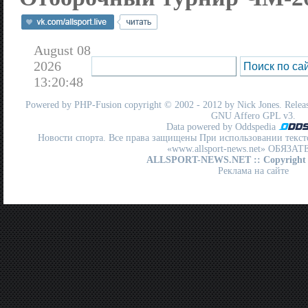
August 08
2026
13:20:48
Powered by
PHP-Fusion
copyright © 2002 - 2012 by Nick Jones. Release
GNU Affero GPL
v3.
Data powered by Oddspedia
Новости спорта. Все права защищены При использовании текст
«www.allsport-news.net» ОБЯЗА
ALLSPORT-NEWS.NET
:: Copyright
Реклама на сайте