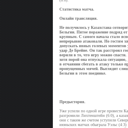
(6:0).
Статистика матча.
Онлайн трансляция.
Не получилось у Казахстана сотвори
Бельгии. Пятое поражение подряд от
крупным. С самого начала стало ясно
непрерывно атаковали. Но гостям хв
допускать явных голевых моментов у
удар Де Брейне. Он так расстроил го
верили в то, что игру можно спасти
хотя порой она отпускала ситуацию,
в отчаянии сбегать в атаку только 
пропущенных мячей. Выглядит слиш
Бельгии в этом поединке.
Предыстория.
Уже успели по одной игре провести Ка
разгромили Лихтенштейн (6:0), а каза
они с таким же счетом уступили Северн
июньских матчах обыграла Уэльс (4:3) 