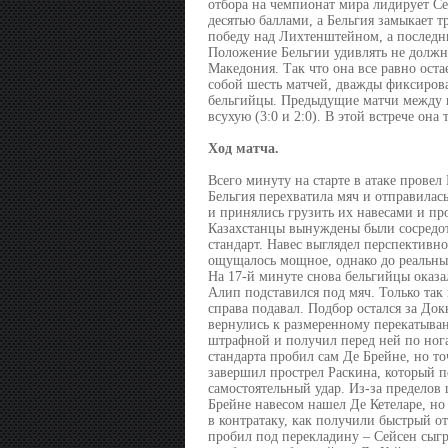
отбора на чемпионат мира лидирует Се
десятью баллами, а Бельгия замыкает т
победу над Лихтенштейном, а последни
Положение Бельгии удивлять не должно
Македония. Так что она все равно ост
собой шесть матчей, дважды фиксирова
бельгийцы. Предыдущие матчи между ни
всухую (3:0 и 2:0). В этой встрече она
Ход матча.
Всего минуту на старте в атаке провел 
Бельгия перехватила мяч и отправилас
и принялись грузить их навесами и пр
Казахстанцы вынуждены были сосредото
стандарт. Навес выглядел перспективно
ощущалось мощное, однако до реальных
На 17-й минуте снова бельгийцы оказа
Алип подставился под мяч. Только так 
справа подавал. Подбор остался за Док
вернулись к размеренному перекатыван
штрафной и получил перед ней по нога
стандарта пробил сам Де Брейне, но т
завершил прострел Раскина, который п
самостоятельный удар. Из-за пределов
Брейне навесом нашел Де Кетеларе, но
в контратаку, как получили быстрый от
пробил под перекладину – Сейсен сыг