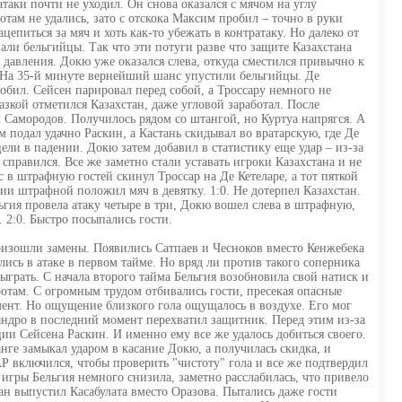
таки почти не уходил. Он снова оказался с мячом на углу
там не удались, зато с отскока Максим пробил – точно в руки
цепиться за мяч и хоть как-то убежать в контратаку. Но далеко от
али бельгийцы. Так что эти потуги разве что защите Казахстана
давления. Докю уже оказался слева, откуда сместился привычно к
. На 35-й минуте вернейший шанс упустили бельгийцы. Де
обил. Сейсен парировал перед собой, а Троссару немного не
зкой отметился Казахстан, даже угловой заработал. После
Самородов. Получилось рядом со штангой, но Куртуа напрягся. А
ам подал удачно Раскин, а Кастань скидывал во вратарскую, где Де
ели в падении. Докю затем добавил в статистику еще удар – из-за
справился. Все же заметно стали уставать игроки Казахстана и не
с в штрафную гостей скинул Троссар на Де Кетеларе, а тот пяткой
ии штрафной положил мяч в девятку. 1:0. Не дотерпел Казахстан.
ьгия провела атаку четыре в три, Докю вошел слева в штрафную,
 2:0. Быстро посыпались гости.
оизошли замены. Появились Сатпаев и Чесноков вместо Кенжебека
ись в атаке в первом тайме. Но вряд ли против такого соперника
грать. С начала второго тайма Бельгия возобновила свой натиск и
ротам. С огромным трудом отбивались гости, пресекая опасные
ент. Но ощущение близкого гола ощущалось в воздухе. Его мог
еандро в последний момент перехватил защитник. Перед этим из-за
и Сейсена Раскин. И именно ему все же удалось добиться своего.
нге замыкал ударом в касание Докю, а получилась скидка, и
ВАР включился, чтобы проверить "чистоту" гола и все же подтвердил
игры Бельгия немного снизила, заметно расслабилась, что привело
тан выпустил Касабулата вместо Оразова. Пытались даже гости