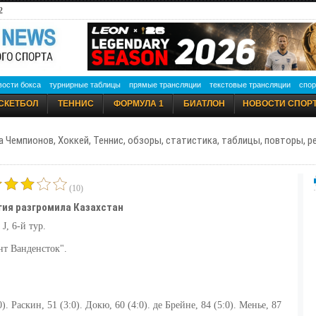
2
вости бокса
турнирные таблицы
прямые трансляции
текстовые трансляции
спор
СКЕТБОЛ
ТЕННИС
ФОРМУЛА 1
БИАТЛОН
НОВОСТИ СПОР
а Чемпионов, Хоккей, Теннис, обзоры, статистика, таблицы, повторы, 
(10)
гия разгромила Казахстан
, 6-й тур.
нт Ванденсток".
). Раскин, 51 (3:0). Докю, 60 (4:0). де Брейне, 84 (5:0). Менье, 87