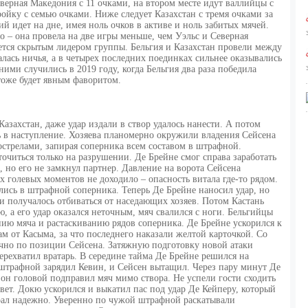
верная Македония с 11 очками, на втором месте идут валлийцы с
ройку с семью очками. Ниже следует Казахстан с тремя очками за
й идет на дне, имея ноль очков в активе и ноль забитых мячей.
 – она провела на две игры меньше, чем Уэльс и Северная
ается скрытым лидером группы. Бельгия и Казахстан провели между
лась ничья, а в четырех последних поединках сильнее оказывались
ми случились в 2019 году, когда Бельгия два раза победила
 тоже будет явным фаворитом.
Казахстан, даже удар издали в створ удалось нанести. А потом
ь в наступление. Хозяева планомерно окружили владения Сейсена
острелами, запирая соперника всем составом в штрафной.
читься только на разрушении. Де Брейне смог справа заработать
, но его не замкнул партнер. Давление на ворота Сейсена
 голевых моментов не доходило – опасность витала где-то рядом.
лись в штрафной соперника. Теперь Де Брейне наносил удар, но
и получалось отбиваться от наседающих хозяев. Потом Кастань
ю, а его удар оказался неточным, мяч свалился с ноги. Бельгийцы
ию мяча и растаскиванию рядов соперника. Де Брейне ускорился к
м от Касыма, за что последнего наказали желтой карточкой. Со
очно по позиции Сейсена. Затяжную подготовку новой атаки
ерехватил вратарь. В середине тайма Де Брейне решился на
 штрафной зарядил Кевин, и Сейсен вытащил. Через пару минут Де
 он головой подправил мяч мимо створа. Не успели гости сходить
вет. Докю ускорился и выкатил пас под удар Де Кейперу, который
рал надежно. Уверенно по чужой штрафной раскатывали