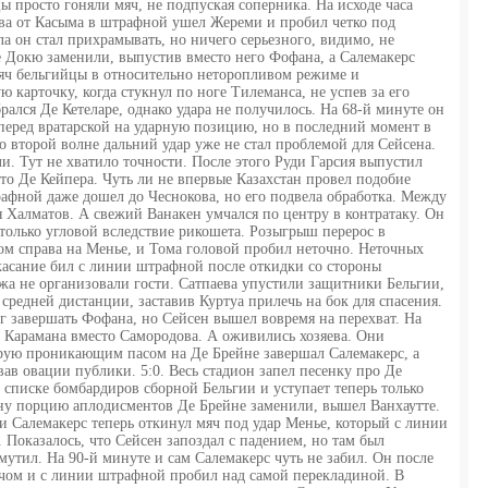
ы просто гоняли мяч, не подпуская соперника. На исходе часа
ева от Касыма в штрафной ушел Жереми и пробил четко под
а он стал прихрамывать, но ничего серьезного, видимо, не
е Докю заменили, выпустив вместо него Фофана, а Салемакерс
мяч бельгийцы в относительно неторопливом режиме и
карточку, когда стукнул по ноге Тилеманса, не успев за его
брался Де Кетеларе, однако удара не получилось. На 68-й минуте он
 перед вратарской на ударную позицию, но в последний момент в
о второй волне дальний удар уже не стал проблемой для Сейсена.
и. Тут не хватило точности. После этого Руди Гарсия выпустил
то Де Кейпера. Чуть ли не впервые Казахстан провел подобие
афной даже дошел до Чеснокова, но его подвела обработка. Между
 Халматов. А свежий Ванакен умчался по центру в контратаку. Он
 только угловой вследствие рикошета. Розыгрыш перерос в
ом справа на Менье, и Тома головой пробил неточно. Неточных
касание бил с линии штрафной после откидки со стороны
жа не организовали гости. Сатпаева упустили защитники Бельгии,
средней дистанции, заставив Куртуа прилечь на бок для спасения.
г завершать Фофана, но Сейсен вышел вовремя на перехват. На
 Карамана вместо Самородова. А оживились хозяева. Они
рую проникающим пасом на Де Брейне завершал Салемакерс, а
ав овации публики. 5:0. Весь стадион запел песенку про Де
 списке бомбардиров сборной Бельгии и уступает теперь только
дну порцию аплодисментов Де Брейне заменили, вышел Ванхаутте.
 и Салемакерс теперь откинул мяч под удар Менье, который с линии
 Показалось, что Сейсен запоздал с падением, но там был
мутил. На 90-й минуте и сам Салемакерс чуть не забил. Он после
чом и с линии штрафной пробил над самой перекладиной. В