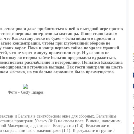
ть сенсацию и даже приблизиться к ней в выездной игре против
 этого соперника потерпели казахстанцы. И оно стало самым
, что Казахстану легко не будет – бельгийцы его прижали и
атало концентрации, чтобы при глубочайшей обороне не
 своих ворот. Пока в конце первого тайма не удался удачный
стей, что те через минуту пропустили еще. И уже явно не
. Поэтому во втором тайме Бельгия продолжила куражиться,
 действовала расслабленно и неторопливо. Попытки Казахстана
провоцировали встречные выпады. Так гости наиграли на шесть
ком жестоко, но уж больно огромным было преимущество
Фото - Getty Images
захстан и Бельгия в сентябрьском окне для сборных. Бельгийцы
хстанцы проиграли Уэльсу (0:1) на своем поле. В июне, напомним,
ой Македонии, а до этого – Белоруссии (1:4). Бельгия же в
и сыграла вничью с македонцами (1:1). В результате в группе J