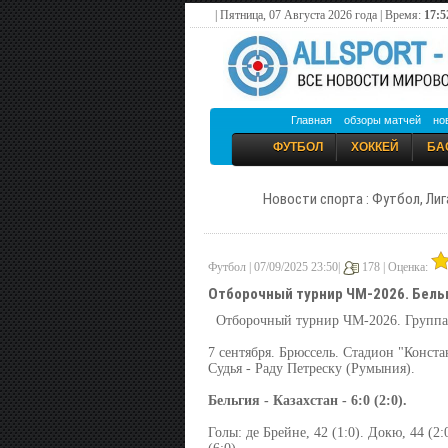
| Пятница, 07 Августа 2026 года | Время:
17:5
Главная
обзоры матчей
но
ФУТБОЛ
ХОККЕЙ
БА
Новости спорта : Футбол, Лиг
Футбол | 07/09/2025 23:50|
178 |
Оценка:
Отборочный турнир ЧМ-2026. Бель
Отборочный турнир ЧМ-2026. Группа J
7 сентября. Брюссель. Стадион "Конста
Судья - Раду Петреску (Румыния).
Бельгия - Казахстан - 6:0 (2:0).
Голы: де Брейне, 42 (1:0). Докю, 44 (2:0