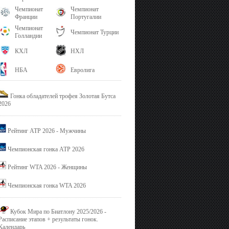
Чемпионат
Чемпионат
Франции
Португалии
Чемпионат
Чемпионат Турции
Голландии
КХЛ
НХЛ
НБА
Евролига
Гонка обладателей трофея Золотая Бутса
2026
Рейтинг ATP 2026 - Мужчины
Чемпионская гонка ATP 2026
Рейтинг WTA 2026 - Женщины
Чемпионская гонка WTA 2026
Кубок Мира по Биатлону 2025/2026 -
Расписание этапов + результаты гонок.
Календарь