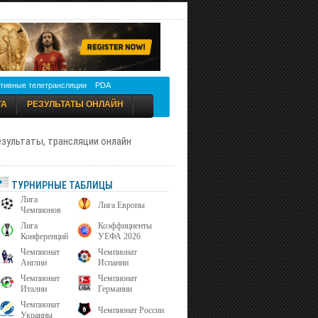
тивные телетрансляции
PDA
ТА
РЕЗУЛЬТАТЫ ОНЛАЙН
результаты, трансляции онлайн
ТУРНИРНЫЕ ТАБЛИЦЫ
Лига
Лига Европы
Чемпионов
Лига
Коэффициенты
Конференций
УЕФА 2026
Чемпионат
Чемпионат
Англии
Испании
Чемпионат
Чемпионат
Италии
Германии
Чемпионат
Чемпионат России
Украины