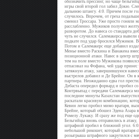
обозначить прессинг, но чаще бельгийц
игры свой второй гол забил Докю. Сл
дальнюю штангу. 4:0. Причем после гол
случилось. Впрочем, от греха подальш
сменил Троссара. Уже просто гоняли 
расслабленно. Мужиков получил желтую 
разворотом. До навеса со стандарта до
чуть не случился. Салемакерса вывели
подкате под удар бросился Мужиков. В
Потом и Салемакерс еще добавил издал
Менье вместо Раскина и Ванакена вмес
позиционной атаки. Навес в центр штр
тем на поле вместо Мужикова появился
отпасовал на Фофана, чей удар принес
затяжную атаку, завершившуюся навес
выстрелов добавил и Де Брейне. Он в 
партнера. Неожиданно едва гол прести
Дебаста опередил форвард и пробил со 
Контрвыпад с передачи Салемакерса мо
последние минуты Казахстан выпустил
раскатали красивую комбинацию, кото
Кевин легко пробил мимо вратаря, вызв
Брейне, который обошел Эдена Азара в
Ромелу Лукаку. И сразу же под еще о
Бельгийцы вновь отправились в атаку,
штрафной пробил в ближний угол. 6:0.
небольшой рикошет, который вратаря с
розыгрыша штрафного закрутился с мя