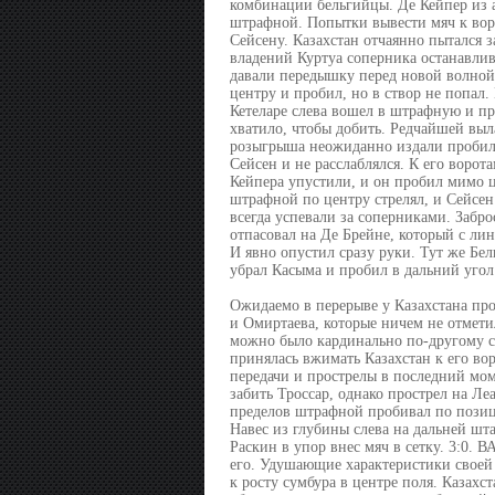
комбинации бельгийцы. Де Кейпер из а
штрафной. Попытки вывести мяч к воро
Сейсену. Казахстан отчаянно пытался за
владений Куртуа соперника останавлив
давали передышку перед новой волной 
центру и пробил, но в створ не попал
Кетеларе слева вошел в штрафную и пр
хватило, чтобы добить. Редчайшей выла
розыгрыша неожиданно издали пробил 
Сейсен и не расслаблялся. К его ворот
Кейпера упустили, и он пробил мимо ц
штрафной по центру стрелял, и Сейсен 
всегда успевали за соперниками. Забро
отпасовал на Де Брейне, который с лин
И явно опустил сразу руки. Тут же Бел
убрал Касыма и пробил в дальний угол.
Ожидаемо в перерыве у Казахстана пр
и Омиртаева, которые ничем не отметил
можно было кардинально по-другому сы
принялась вжимать Казахстан к его во
передачи и прострелы в последний мом
забить Троссар, однако прострел на Л
пределов штрафной пробивал по позици
Навес из глубины слева на дальней шта
Раскин в упор внес мяч в сетку. 3:0. 
его. Удушающие характеристики своей 
к росту сумбура в центре поля. Казахс