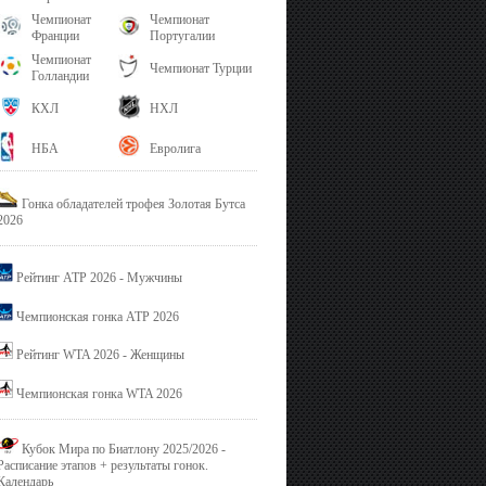
Чемпионат
Чемпионат
Франции
Португалии
Чемпионат
Чемпионат Турции
Голландии
КХЛ
НХЛ
НБА
Евролига
Гонка обладателей трофея Золотая Бутса
2026
Рейтинг ATP 2026 - Мужчины
Чемпионская гонка ATP 2026
Рейтинг WTA 2026 - Женщины
Чемпионская гонка WTA 2026
Кубок Мира по Биатлону 2025/2026 -
Расписание этапов + результаты гонок.
Календарь