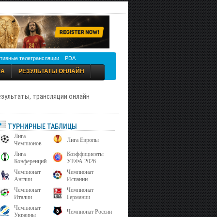
тивные телетрансляции
PDA
ТА
РЕЗУЛЬТАТЫ ОНЛАЙН
результаты, трансляции онлайн
ТУРНИРНЫЕ ТАБЛИЦЫ
Лига
Лига Европы
Чемпионов
Лига
Коэффициенты
Конференций
УЕФА 2026
Чемпионат
Чемпионат
Англии
Испании
Чемпионат
Чемпионат
Италии
Германии
Чемпионат
Чемпионат России
Украины