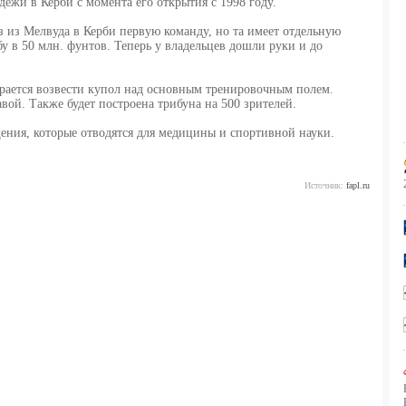
ежи в Керби с момента его открытия с 1998 году.
з из Мелвуда в Керби первую команду, но та имеет отдельную
у в 50 млн. фунтов. Теперь у владельцев дошли руки и до
рается возвести купол над основным тренировочным полем.
вой. Также будет построена трибуна на 500 зрителей.
ния, которые отводятся для медицины и спортивной науки.
Источник:
fapl.ru