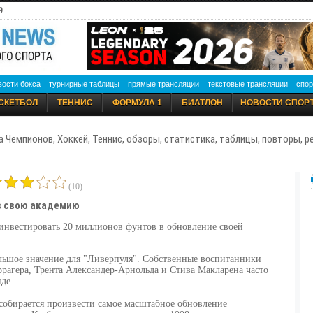
9
вости бокса
турнирные таблицы
прямые трансляции
текстовые трансляции
спор
СКЕТБОЛ
ТЕННИС
ФОРМУЛА 1
БИАТЛОН
НОВОСТИ СПОР
а Чемпионов, Хоккей, Теннис, обзоры, статистика, таблицы, повторы, 
(10)
 в свою академию
 инвестировать 20 миллионов фунтов в обновление своей
льшое значение для "Ливерпуля". Собственные воспитанники
рагера, Трента Александер-Арнольда и Стива Макларена часто
де.
собирается произвести самое масштабное обновление