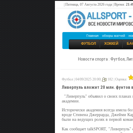
| Пятница, 07 Августа 2026 года | Время:
21:4
Главная
обзоры матчей
но
ФУТБОЛ
ХОККЕЙ
БА
Новости спорта : Футбол, Лиг
Футбол | 04/09/2025 20:00|
182 |
Оценка:
Ливерпуль вложит 20 млн. фунтов
"Ливерпуль" объявил о своих планах
академии.
Исторически академия всегда имела бо
вроде Стивена Джеррарда, Джейми Кар
были на ведущих ролях в первой коман
Как сообщает talkSPORT, "Ливерпуль" 