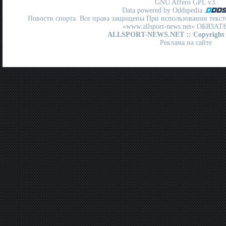
GNU Affero GPL
v3.
Data powered by Oddspedia
Новости спорта. Все права защищены При использовании текст
«www.allsport-news.net» ОБЯЗА
ALLSPORT-NEWS.NET
:: Copyright
Реклама на сайте