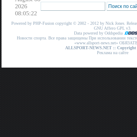
2026
08:05:22
Powered by
PHP-Fusion
copyright © 2002 - 2012 by Nick Jones. Release
GNU Affero GPL
v3.
Data powered by Oddspedia
Новости спорта. Все права защищены При использовании текст
«www.allsport-news.net» ОБЯЗА
ALLSPORT-NEWS.NET
:: Copyright
Реклама на сайте