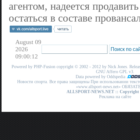
агентом, надеется продавить
остаться в составе прованса
August 09
2026
09:00:12
Powered by
PHP-Fusion
copyright © 2002 - 2012 by Nick Jones. Release
GNU Affero GPL
v3.
Data powered by Oddspedia
Новости спорта. Все права защищены При использовании текст
«www.allsport-news.net» ОБЯЗА
ALLSPORT-NEWS.NET
:: Copyright
Реклама на сайте