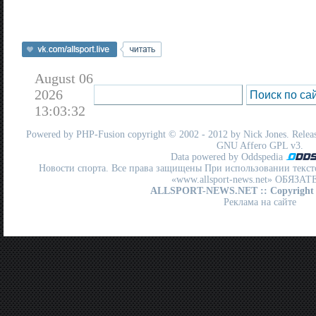
August 06
2026
13:03:32
Powered by
PHP-Fusion
copyright © 2002 - 2012 by Nick Jones. Release
GNU Affero GPL
v3.
Data powered by Oddspedia
Новости спорта. Все права защищены При использовании текст
«www.allsport-news.net» ОБЯЗА
ALLSPORT-NEWS.NET
:: Copyright
Реклама на сайте