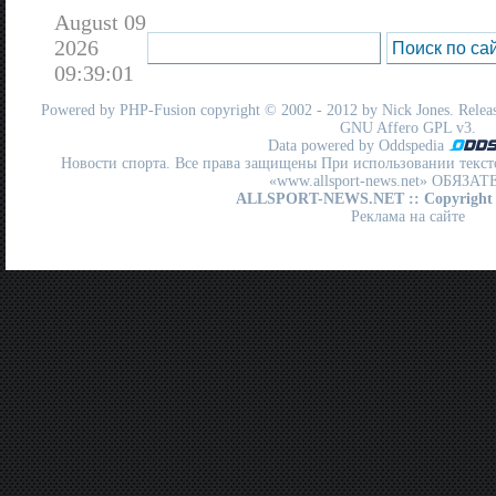
August 09
2026
09:39:01
Powered by
PHP-Fusion
copyright © 2002 - 2012 by Nick Jones. Release
GNU Affero GPL
v3.
Data powered by Oddspedia
Новости спорта. Все права защищены При использовании текст
«www.allsport-news.net» ОБЯЗА
ALLSPORT-NEWS.NET
:: Copyright
Реклама на сайте