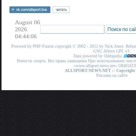
August 06
2026
04:44:06
Powered by
PHP-Fusion
copyright © 2002 - 2012 by Nick Jones. Release
GNU Affero GPL
v3.
Data powered by Oddspedia
Новости спорта. Все права защищены При использовании текст
«www.allsport-news.net» ОБЯЗА
ALLSPORT-NEWS.NET
:: Copyright
Реклама на сайте