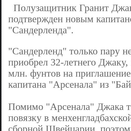
Полузащитник Гранит Джа
подтвержден новым капита
"Сандерленда".
"Сандерленд" только пару н
приобрел 32-летнего Джаку, 
млн. фунтов на приглашени
капитана "Арсенала" из "Бай
Помимо "Арсенала" Джака т
повязку в менхенгладбахско
сборной Швейцарии, поэтом