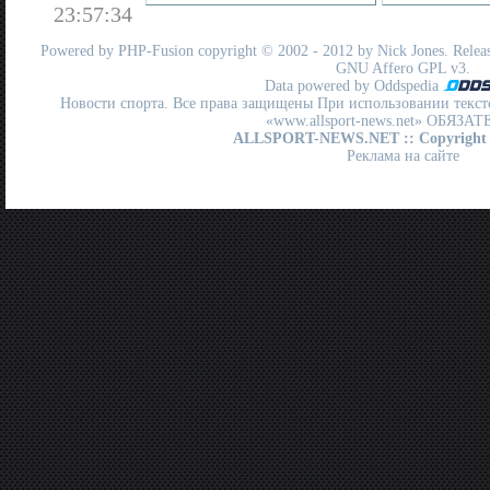
23:57:34
Powered by
PHP-Fusion
copyright © 2002 - 2012 by Nick Jones. Release
GNU Affero GPL
v3.
Data powered by Oddspedia
Новости спорта. Все права защищены При использовании текст
«www.allsport-news.net» ОБЯЗА
ALLSPORT-NEWS.NET
:: Copyright
Реклама на сайте