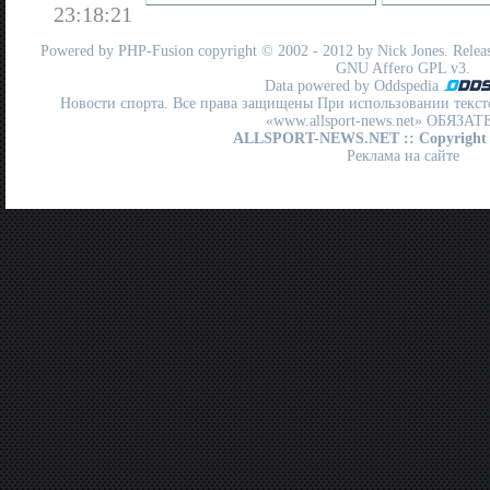
23:18:21
Powered by
PHP-Fusion
copyright © 2002 - 2012 by Nick Jones. Release
GNU Affero GPL
v3.
Data powered by Oddspedia
Новости спорта. Все права защищены При использовании текст
«www.allsport-news.net» ОБЯЗА
ALLSPORT-NEWS.NET
:: Copyright
Реклама на сайте