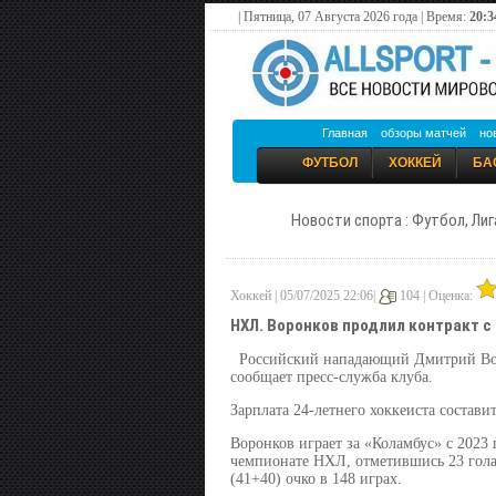
| Пятница, 07 Августа 2026 года | Время:
20:3
Главная
обзоры матчей
но
ФУТБОЛ
ХОККЕЙ
БА
Новости спорта : Футбол, Лиг
Хоккей | 05/07/2025 22:06|
104 |
Оценка:
НХЛ. Воронков продлил контракт с
Российский нападающий Дмитрий Вор
сообщает пресс-служба клуба.
Зарплата 24-летнего хоккеиста состави
Воронков играет за «Коламбус» с 2023 
чемпионате НХЛ, отметившись 23 голам
(41+40) очко в 148 играх.