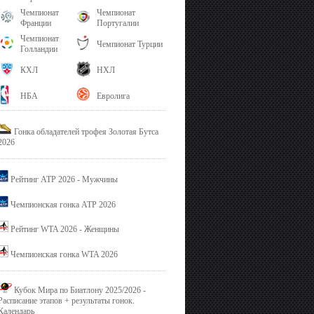
Чемпионат
Чемпионат
Франции
Португалии
Чемпионат
Чемпионат Турции
Голландии
КХЛ
НХЛ
НБА
Евролига
Гонка обладателей трофея Золотая Бутса
2026
Рейтинг ATP 2026 - Мужчины
Чемпионская гонка ATP 2026
Рейтинг WTA 2026 - Женщины
Чемпионская гонка WTA 2026
Кубок Мира по Биатлону 2025/2026 -
Расписание этапов + результаты гонок.
Календарь