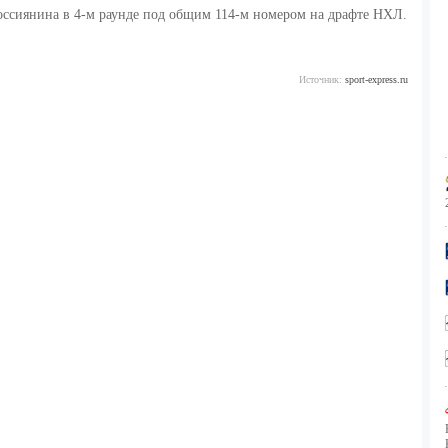
оссиянина в 4-м раунде под общим 114-м номером на драфте НХЛ.
Источник:
sport-express.ru