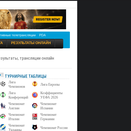
тивные телетрансляции
PDA
ТА
РЕЗУЛЬТАТЫ ОНЛАЙН
результаты, трансляции онлайн
ТУРНИРНЫЕ ТАБЛИЦЫ
Лига
Лига Европы
Чемпионов
Лига
Коэффициенты
Конференций
УЕФА 2026
Чемпионат
Чемпионат
Англии
Испании
Чемпионат
Чемпионат
Италии
Германии
Чемпионат
Чемпионат России
Украины