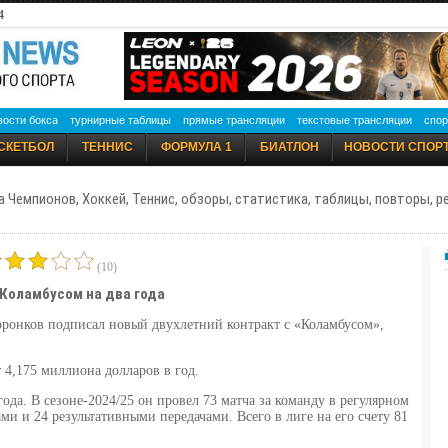
4
вости бокса
турнирные таблицы
прямые трансляции
текстовые трансляции
спор
СКЕТБОЛ
ТЕННИС
ФОРМУЛА 1
БИАТЛОН
НОВОСТИ СПОР
а Чемпионов, Хоккей, Теннис, обзоры, статистика, таблицы, повторы, 
(10)
 Коламбусом на два года
онков подписал новый двухлетний контракт с «Коламбусом»,
т 4,175 миллиона долларов в год.
года. В сезоне-2024/25 он провел 73 матча за команду в регулярном
и и 24 результативными передачами. Всего в лиге на его счету 81