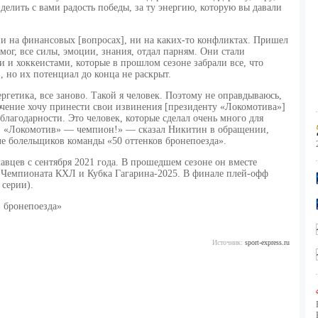
елить с вами радость победы, за ту энергию, которую вы давали
ни на финансовых [вопросах], ни на каких-то конфликтах. Пришел
мог, все силы, эмоции, знания, отдал парням. Они стали
и хоккеистами, которые в прошлом сезоне забрали все, что
, но их потенциал до конца не раскрыт.
гетика, все заново. Такой я человек. Поэтому не оправдываюсь,
ючение хочу принести свои извинения [президенту «Локомотива»]
лагодарности. Это человек, которые сделал очень много для
бе. «Локомотив» — чемпион!» — сказал Никитин в обращении,
ле болельщиков команды «50 оттенков бронепоезда».
авцев с сентября 2021 года. В прошедшем сезоне он вместе
Чемпионата КХЛ и Кубка Гагарина-2025. В финале плей-офф
 серии).
в бронепоезда»
Источник:
sport-express.ru