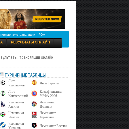
тивные телетрансляции
PDA
ТА
РЕЗУЛЬТАТЫ ОНЛАЙН
результаты, трансляции онлайн
ТУРНИРНЫЕ ТАБЛИЦЫ
Лига
Лига Европы
Чемпионов
Лига
Коэффициенты
Конференций
УЕФА 2026
Чемпионат
Чемпионат
Англии
Испании
Чемпионат
Чемпионат
Италии
Германии
Чемпионат
Чемпионат России
Украины