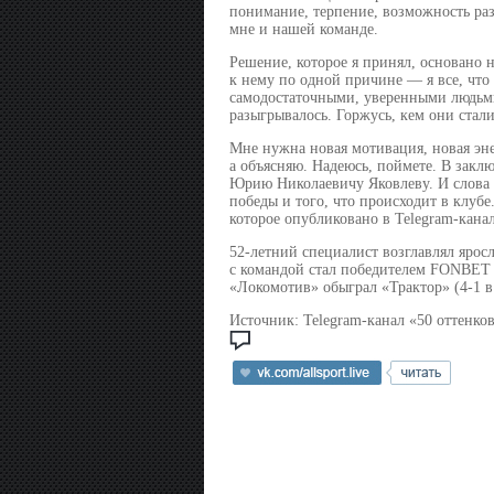
понимание, терпение, возможность разд
мне и нашей команде.
Решение, которое я принял, основано 
к нему по одной причине — я все, что 
самодостаточными, уверенными людьми 
разыгрывалось. Горжусь, кем они стали
Мне нужна новая мотивация, новая энер
а объясняю. Надеюсь, поймете. В закл
Юрию Николаевичу Яковлеву. И слова б
победы и того, что происходит в клу
которое опубликовано в Telegram-кана
52-летний специалист возглавлял яросл
с командой стал победителем FONBET 
«Локомотив» обыграл «Трактор» (4-1 в
Источник:
Telegram-канал «50 оттенко