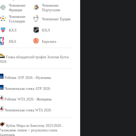
Чемпионат
Чемпионат
Франции
Португалии
Чемпионат
Чемпионат Турции
Голландии
КХЛ
НХЛ
НБА
Евролига
Гонка обладателей трофея Золотая Бутса
2026
Рейтинг ATP 2026 - Мужчины
Чемпионская гонка ATP 2026
Рейтинг WTA 2026 - Женщины
Чемпионская гонка WTA 2026
Кубок Мира по Биатлону 2025/2026 -
Расписание этапов + результаты гонок.
Календарь