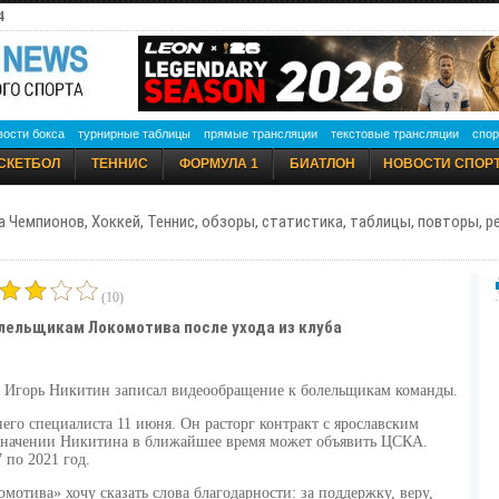
4
вости бокса
турнирные таблицы
прямые трансляции
текстовые трансляции
спор
СКЕТБОЛ
ТЕННИС
ФОРМУЛА 1
БИАТЛОН
НОВОСТИ СПОР
а Чемпионов, Хоккей, Теннис, обзоры, статистика, таблицы, повторы, 
(10)
олельщикам Локомотива после ухода из клуба
 Игорь Никитин записал видеообращение к болельщикам команды.
его специалиста 11 июня. Он расторг контракт с ярославским
азначении Никитина в ближайшее время может объявить ЦСКА.
 по 2021 год.
отива» хочу сказать слова благодарности: за поддержку, веру,