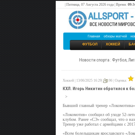
| Пятница, 07 Августа 2026 года | Время:
09:3
Главная
обзоры матчей
но
ФУТБОЛ
ХОККЕЙ
БА
Новости спорта : Футбол, Лиг
Хоккей | 13/06/2025 16:29|
96 |
Оценка:
КХЛ. Игорь Никитин обратился к б
>
Бывший главный тренер «Локомотива»
«Локомотив» сообщил об уходе 52-летн
клубом.
Ранее «СЭ» сообщал
, что о н
Тренер уже работал с армейцами с 2017
«Всем болельщикам ярославского «Локом