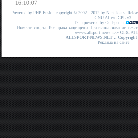
16:10:07
Powered by
PHP-Fusion
copyright © 2002 - 2012 by Nick Jones. Release
GNU Affero GPL
v3.
Data powered by Oddspedia
Новости спорта. Все права защищены При использовании текст
«www.allsport-news.net» ОБЯЗА
ALLSPORT-NEWS.NET
:: Copyright
Реклама на сайте