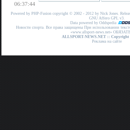
06:37:44
Powered by
PHP-Fusion
copyright © 2002 - 2012 by Nick Jones. Release
GNU Affero GPL
v3.
Data powered by Oddspedia
Новости спорта. Все права защищены При использовании текст
«www.allsport-news.net» ОБЯЗА
ALLSPORT-NEWS.NET
:: Copyright
Реклама на сайте