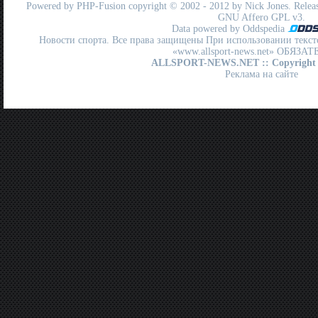
Powered by
PHP-Fusion
copyright © 2002 - 2012 by Nick Jones. Release
GNU Affero GPL
v3.
Data powered by Oddspedia
Новости спорта. Все права защищены При использовании текст
«www.allsport-news.net» ОБЯЗА
ALLSPORT-NEWS.NET
:: Copyright
Реклама на сайте