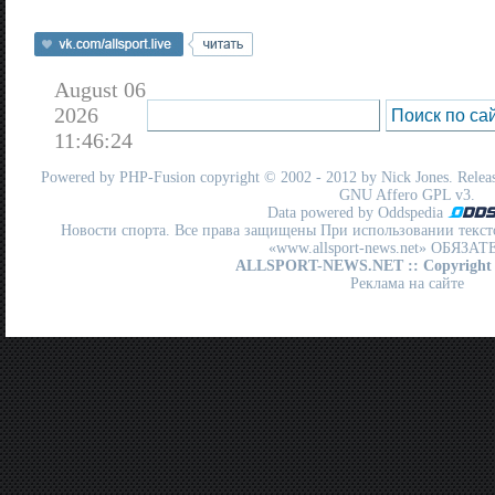
August 06
2026
11:46:24
Powered by
PHP-Fusion
copyright © 2002 - 2012 by Nick Jones. Release
GNU Affero GPL
v3.
Data powered by Oddspedia
Новости спорта. Все права защищены При использовании текст
«www.allsport-news.net» ОБЯЗА
ALLSPORT-NEWS.NET
:: Copyright
Реклама на сайте