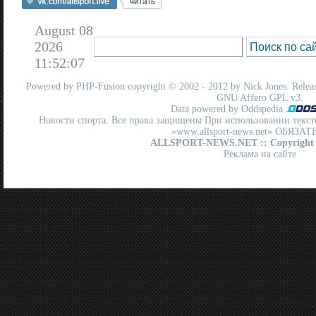
August 08
2026
11:52:07
Powered by
PHP-Fusion
copyright © 2002 - 2012 by Nick Jones. Release
GNU Affero GPL
v3.
Data powered by Oddspedia
Новости спорта. Все права защищены При использовании текст
«www.allsport-news.net» ОБЯЗА
ALLSPORT-NEWS.NET
:: Copyright
Реклама на сайте