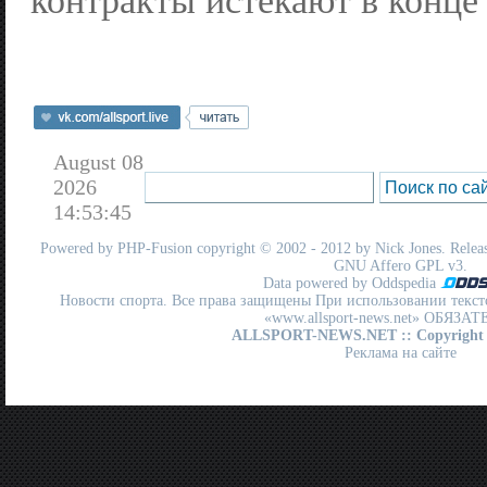
контракты истекают в конце 
August 08
2026
14:53:45
Powered by
PHP-Fusion
copyright © 2002 - 2012 by Nick Jones. Release
GNU Affero GPL
v3.
Data powered by Oddspedia
Новости спорта. Все права защищены При использовании текст
«www.allsport-news.net» ОБЯЗА
ALLSPORT-NEWS.NET
:: Copyright
Реклама на сайте