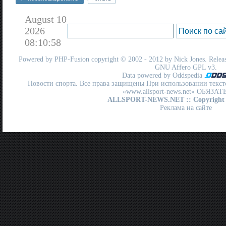
August 10
2026
08:10:58
Powered by
PHP-Fusion
copyright © 2002 - 2012 by Nick Jones. Release
GNU Affero GPL
v3.
Data powered by Oddspedia
Новости спорта. Все права защищены При использовании текст
«www.allsport-news.net» ОБЯЗА
ALLSPORT-NEWS.NET
:: Copyright
Реклама на сайте