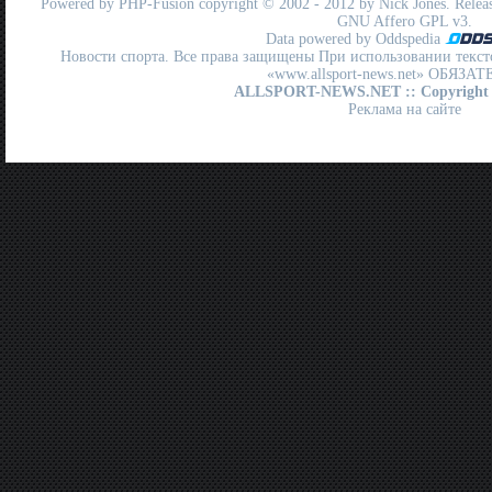
Powered by
PHP-Fusion
copyright © 2002 - 2012 by Nick Jones. Release
GNU Affero GPL
v3.
Data powered by Oddspedia
Новости спорта. Все права защищены При использовании текст
«www.allsport-news.net» ОБЯЗА
ALLSPORT-NEWS.NET
:: Copyright
Реклама на сайте