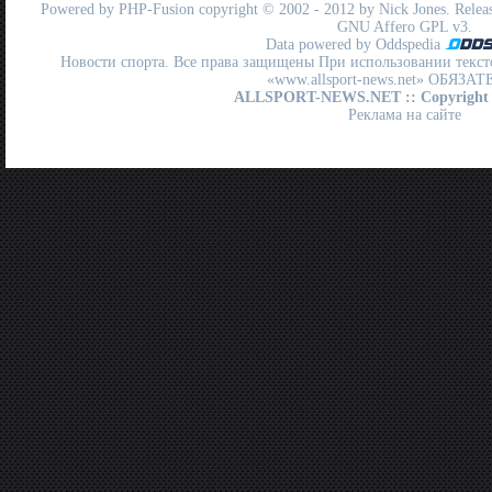
Powered by
PHP-Fusion
copyright © 2002 - 2012 by Nick Jones. Release
GNU Affero GPL
v3.
Data powered by Oddspedia
Новости спорта. Все права защищены При использовании текст
«www.allsport-news.net» ОБЯЗА
ALLSPORT-NEWS.NET
:: Copyright
Реклама на сайте