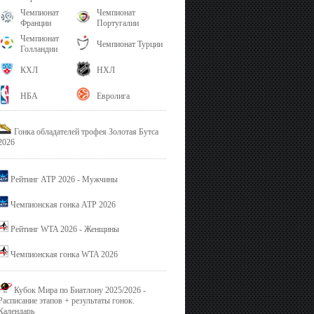
Чемпионат
Чемпионат
Франции
Португалии
Чемпионат
Чемпионат Турции
Голландии
КХЛ
НХЛ
НБА
Евролига
Гонка обладателей трофея Золотая Бутса
2026
Рейтинг ATP 2026 - Мужчины
Чемпионская гонка ATP 2026
Рейтинг WTA 2026 - Женщины
Чемпионская гонка WTA 2026
Кубок Мира по Биатлону 2025/2026 -
Расписание этапов + результаты гонок.
Календарь