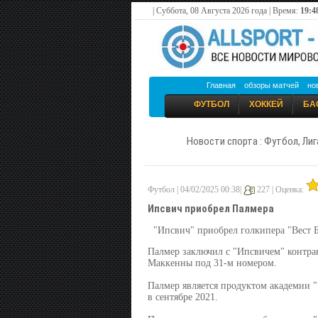
| Суббота, 08 Августа 2026 года | Время:
19:4
Главная
обзоры матчей
но
ФУТБОЛ
ХОККЕЙ
БА
Новости спорта : Футбол, Лиг
Футбол | 04/02/2025 00:38|
227 |
Оценка:
Ипсвич приобрел Палмера
"Ипсвич" приобрел голкипера "Вест 
Палмер заключил с "Ипсвичем" контрак
Маккенны под 31-м номером.
Палмер является продуктом академии "В
в сентябре 2021.