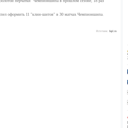
"Золотой перчатки" Чемпионшипа в прошлом сезоне, 18 раз
успел оформить 11 "клин-шитов" в 30 матчах Чемпионшипа.
Источник:
fapl.ru