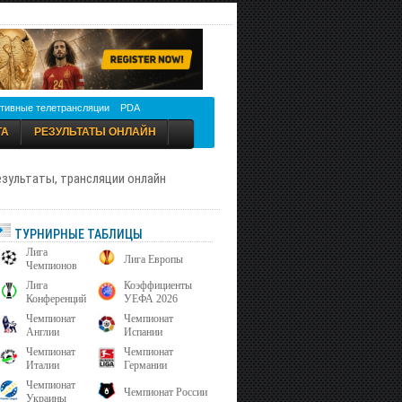
тивные телетрансляции
PDA
ТА
РЕЗУЛЬТАТЫ ОНЛАЙН
результаты, трансляции онлайн
ТУРНИРНЫЕ ТАБЛИЦЫ
Лига
Лига Европы
Чемпионов
Лига
Коэффициенты
Конференций
УЕФА 2026
Чемпионат
Чемпионат
Англии
Испании
Чемпионат
Чемпионат
Италии
Германии
Чемпионат
Чемпионат России
Украины