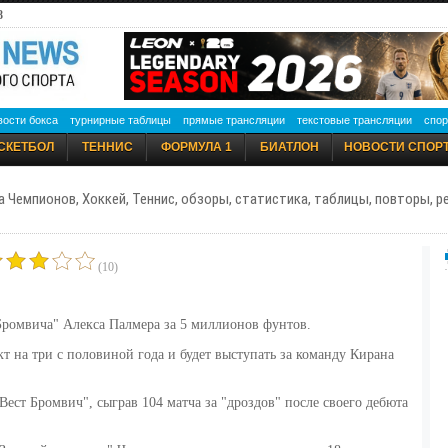
8
вости бокса
турнирные таблицы
прямые трансляции
текстовые трансляции
спор
СКЕТБОЛ
ТЕННИС
ФОРМУЛА 1
БИАТЛОН
НОВОСТИ СПОР
а Чемпионов, Хоккей, Теннис, обзоры, статистика, таблицы, повторы, 
(10)
Бромвича" Алекса Палмера за 5 миллионов фунтов.
т на три с половиной года и будет выступать за команду Кирана
ест Бромвич", сыграв 104 матча за "дроздов" после своего дебюта