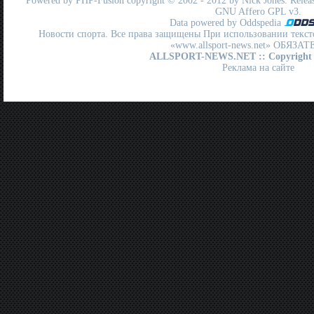
Powered by
PHP-Fusion
copyright © 2002 - 2012 by Nick Jones. Release
GNU Affero GPL
v3.
Data powered by Oddspedia
Новости спорта. Все права защищены При использовании текст
«www.allsport-news.net» ОБЯЗА
ALLSPORT-NEWS.NET
:: Copyright
Реклама на сайте