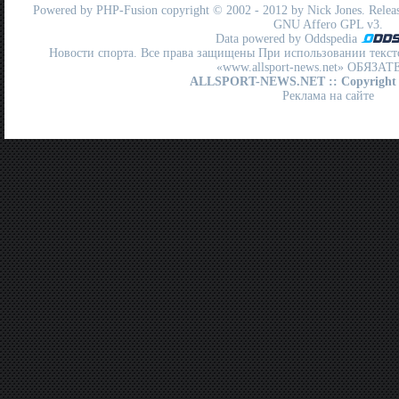
Powered by
PHP-Fusion
copyright © 2002 - 2012 by Nick Jones. Release
GNU Affero GPL
v3.
Data powered by Oddspedia
Новости спорта. Все права защищены При использовании текст
«www.allsport-news.net» ОБЯЗА
ALLSPORT-NEWS.NET
:: Copyright
Реклама на сайте