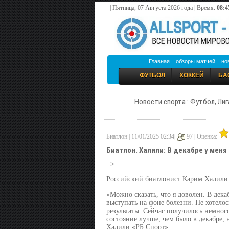
| Пятница, 07 Августа 2026 года | Время:
08:4
Главная
обзоры матчей
но
ФУТБОЛ
ХОККЕЙ
БА
Новости спорта : Футбол, Лиг
Биатлон | 11/01/2025 02:34|
97 |
Оценка:
Биатлон. Халили: В декабре у меня
>
Российский биатлонист Карим Халили р
«Можно сказать, что я доволен. В дек
выступать на фоне болезни. Не хотелос
результаты. Сейчас получилось немног
состояние лучше, чем было в декабре,
Халили «РБ Спорт».