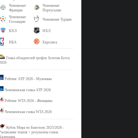
Чемпионат
Чемпионат
Франции
Португалии
Чемпионат
Чемпионат Турции
Голландии
КХЛ
НХЛ
НБА
Евролига
Гонка обладателей трофея Золотая Бутса
2026
Рейтинг ATP 2026 - Мужчины
Чемпионская гонка ATP 2026
Рейтинг WTA 2026 - Женщины
Чемпионская гонка WTA 2026
Кубок Мира по Биатлону 2025/2026 -
Расписание этапов + результаты гонок.
Календарь