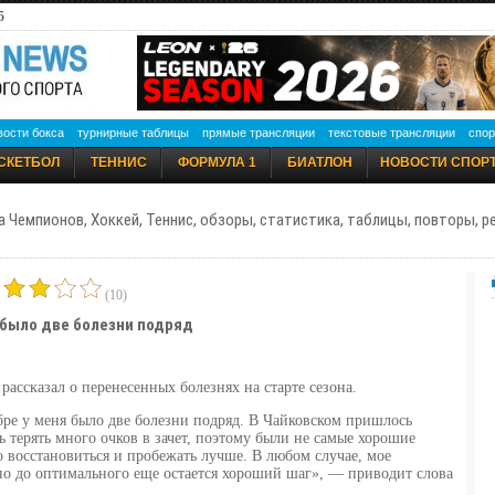
5
вости бокса
турнирные таблицы
прямые трансляции
текстовые трансляции
спор
СКЕТБОЛ
ТЕННИС
ФОРМУЛА 1
БИАТЛОН
НОВОСТИ СПОР
а Чемпионов, Хоккей, Теннис, обзоры, статистика, таблицы, повторы, 
(10)
 было две болезни подряд
ассказал о перенесенных болезнях на старте сезона.
абре у меня было две болезни подряд. В Чайковском пришлось
ь терять много очков в зачет, поэтому были не самые хорошие
о восстановиться и пробежать лучше.
В любом случае, мое
 но до оптимального еще остается хороший шаг», — приводит слова