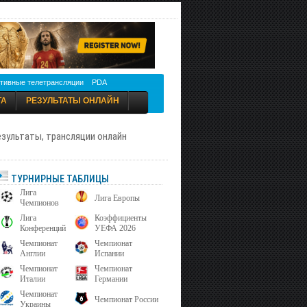
тивные телетрансляции
PDA
ТА
РЕЗУЛЬТАТЫ ОНЛАЙН
результаты, трансляции онлайн
ТУРНИРНЫЕ ТАБЛИЦЫ
Лига
Лига Европы
Чемпионов
Лига
Коэффициенты
Конференций
УЕФА 2026
Чемпионат
Чемпионат
Англии
Испании
Чемпионат
Чемпионат
Италии
Германии
Чемпионат
Чемпионат России
Украины