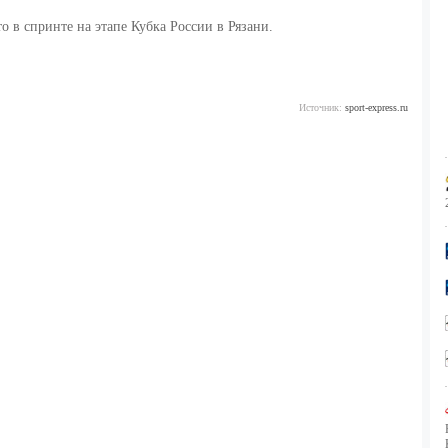
о в спринте на этапе Кубка России в Рязани.
Источник:
sport-express.ru