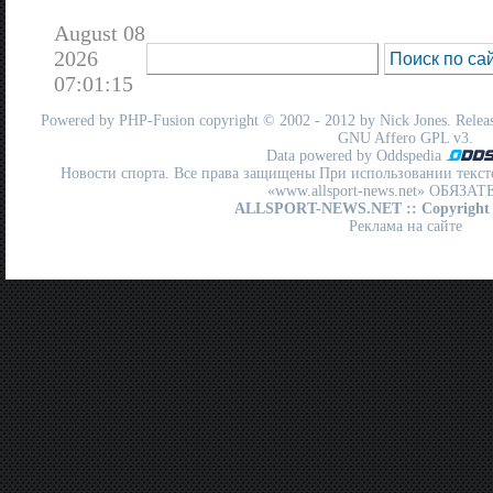
August 08
2026
07:01:15
Powered by
PHP-Fusion
copyright © 2002 - 2012 by Nick Jones. Release
GNU Affero GPL
v3.
Data powered by Oddspedia
Новости спорта. Все права защищены При использовании текст
«www.allsport-news.net» ОБЯЗА
ALLSPORT-NEWS.NET
:: Copyright
Реклама на сайте