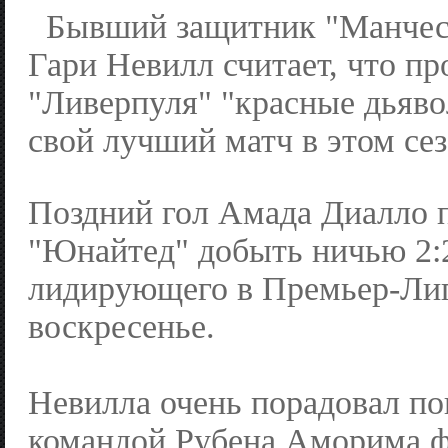
Бывший защитник "Манчес
Гари Невилл считает, что пр
"Ливерпуля" "красные дьяв
свой лучший матч в этом сез
Поздний гол Амада Диалло 
"Юнайтед" добыть ничью 2:2
лидирующего в Премьер-Лиг
воскресенье.
Невилла очень порадовал п
командой Рубена Аморима ф