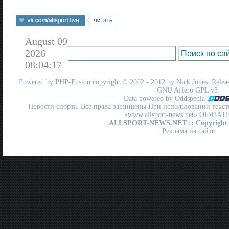
August 09
2026
08:04:17
Powered by
PHP-Fusion
copyright © 2002 - 2012 by Nick Jones. Release
GNU Affero GPL
v3.
Data powered by Oddspedia
Новости спорта. Все права защищены При использовании текст
«www.allsport-news.net» ОБЯЗА
ALLSPORT-NEWS.NET
:: Copyright
Реклама на сайте