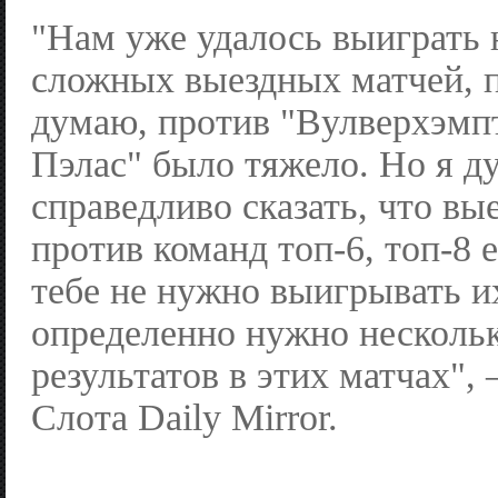
"Нам уже удалось выиграть 
сложных выездных матчей, п
думаю, против "Вулверхэмп
Пэлас" было тяжело. Но я д
справедливо сказать, что вы
против команд топ-6, топ-8 
тебе не нужно выигрывать их
определенно нужно несколь
результатов в этих матчах",
Слота Daily Mirror.