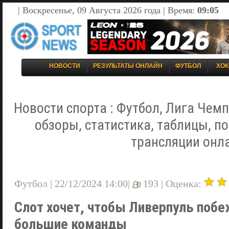
| Воскресенье, 09 Августа 2026 года | Время:
09:05
НОВОСТИ
РЕЗУЛЬТАТЫ ОНЛАЙН
ФУТБОЛ
ХОК
Новости спорта : Футбол, Лига Чемп
обзоры, статистика, таблицы, п
трансляции онл
Футбол | 22/12/2024 14:00|
193 |
Оценка:
Слот хочет, чтобы Ливерпуль поб
большие команды