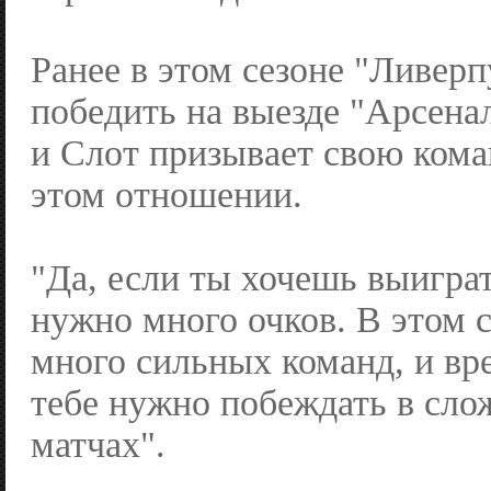
Ранее в этом сезоне "Ливерп
победить на выезде "Арсена
и Слот призывает свою кома
этом отношении.
"Да, если ты хочешь выиграт
нужно много очков. В этом 
много сильных команд, и вр
тебе нужно побеждать в сл
матчах".