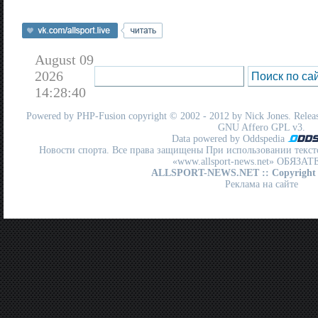
August 09
2026
14:28:40
Powered by
PHP-Fusion
copyright © 2002 - 2012 by Nick Jones. Release
GNU Affero GPL
v3.
Data powered by Oddspedia
Новости спорта. Все права защищены При использовании текст
«www.allsport-news.net» ОБЯЗА
ALLSPORT-NEWS.NET
:: Copyright
Реклама на сайте