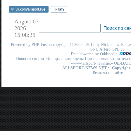
August 07
2026
15:08:35
Powered by
PHP-Fusion
copyright © 2002 - 2012 by Nick Jones. Release
GNU Affero GPL
v3.
Data powered by Oddspedia
Новости спорта. Все права защищены При использовании текст
«www.allsport-news.net» ОБЯЗА
ALLSPORT-NEWS.NET
:: Copyright
Реклама на сайте