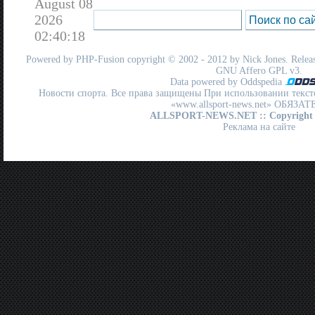
August 08
2026
02:40:18
Powered by
PHP-Fusion
copyright © 2002 - 2012 by Nick Jones. Release
GNU Affero GPL
v3.
Data powered by Oddspedia
Новости спорта. Все права защищены При использовании текст
«www.allsport-news.net» ОБЯЗА
ALLSPORT-NEWS.NET
:: Copyright
Реклама на сайте