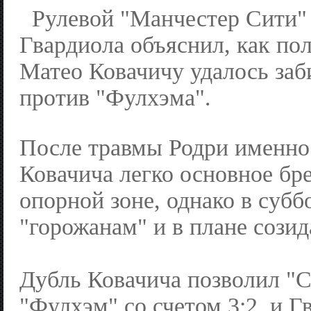
Рулевой "Манчестер Сити"
Гвардиола объяснил, как по
Матео Ковачичу удалось заби
против "Фулхэма".
После травмы Родри именно
Ковачича легко основное бре
опорной зоне, однако в суб
"горожанам" и в плане созид
Дубль Ковачича позволил "С
"Фулхэм" со счетом 3:2, и Г