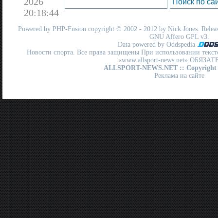
2026
20:18:44
Powered by
PHP-Fusion
copyright © 2002 - 2012 by Nick Jones. Release
GNU Affero GPL
v3.
Data powered by Oddspedia
Новости спорта. Все права защищены При использовании текст
«www.allsport-news.net» ОБЯЗА
ALLSPORT-NEWS.NET
:: Copyright
Реклама на сайте