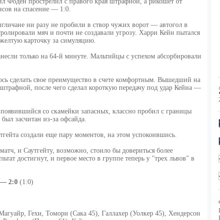
л Фоден прострелил с правого края штрафной, а рикошет от
сов на спасение — 1:0.
нгличане ни разу не пробили в створ чужих ворот — автогол в
тролировали мяч и почти не создавали угрозу. Харри Кейн пытался
 желтую карточку за симуляцию.
анесли только на 64-й минуте. Мальтийцы с успехом абсорбировали
лось сделать свое преимущество в счете комфортным. Вышедший на
 штрафной, после чего сделал короткую передачу под удар Кейна —
 появившийся со скамейки запасных, классно пробил с границы
был засчитан из-за офсайда.
утгейта создали еще пару моментов, на этом успокоившись.
матч, и Саутгейту, возможно, стоило бы довериться более
тат достигнут, и первое место в группе теперь у "трех львов" в
— 2:0
(1:0)
агуайр, Гехи, Томори (Сака 45), Галлахер (Уолкер 45), Хендерсон