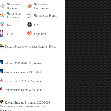
Чемпионат
Чемпионат
Франции
Португалии
Чемпионат
Чемпионат Турции
Голландии
КХЛ
НХЛ
НБА
Евролига
Гонка обладателей трофея Золотая Бутса
2026
Рейтинг ATP 2026 - Мужчины
Чемпионская гонка ATP 2026
Рейтинг WTA 2026 - Женщины
Чемпионская гонка WTA 2026
Кубок Мира по Биатлону 2025/2026 -
Расписание этапов + результаты гонок.
Календарь