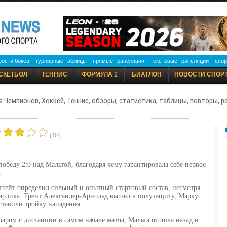
вости бокса
турнирные таблицы
прямые трансляции
текстовые трансляции
спор
СКЕТБОЛ
ТЕННИС
ФОРМУЛА 1
БИАТЛОН
НОВОСТИ СПОР
а Чемпионов, Хоккей, Теннис, обзоры, статистика, таблицы, повторы, 
(10)
беду 2:0 над Мальтой, благодаря чему гарантировала себе первое
.
утгейт определил сильный и опытный стартовый состав, несмотря
карлика. Трент Александер-Арнольд вышел в полузащиту, Маркус
тавили тройку нападения.
ром с дистанции в самом начале матча, Мальта отошла назад и