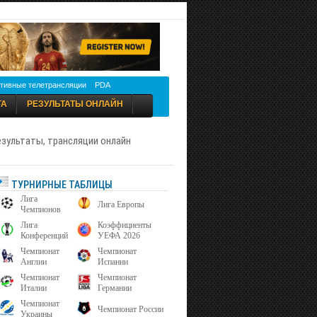
тивные телетрансляции
PDA
ТА
РЕЗУЛЬТАТЫ ОНЛАЙН
результаты, трансляции онлайн
ТУРНИРНЫЕ ТАБЛИЦЫ
Лига
Лига Европы
Чемпионов
Лига
Коэффициенты
Конференций
УЕФА 2026
Чемпионат
Чемпионат
Англии
Испании
Чемпионат
Чемпионат
Италии
Германии
Чемпионат
Чемпионат России
Украины