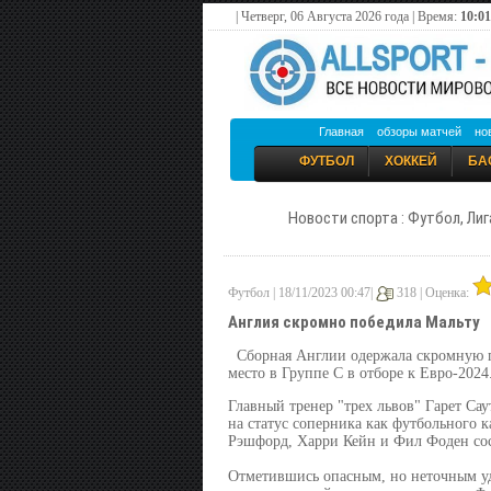
| Четверг, 06 Августа 2026 года | Время:
10:01
Главная
обзоры матчей
но
ФУТБОЛ
ХОККЕЙ
БА
Новости спорта : Футбол, Лиг
Футбол | 18/11/2023 00:47|
318 |
Оценка:
Англия скромно победила Мальту
Сборная Англии одержала скромную по
место в Группе C в отборе к Евро-2024
Главный тренер "трех львов" Гарет Са
на статус соперника как футбольного 
Рэшфорд, Харри Кейн и Фил Фоден сос
Отметившись опасным, но неточным уда