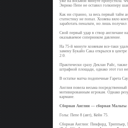
уже на восьмой минуте пропустила. Фи
Энрико Пепе не оставил голкиперу шан
Как ни странно, за весь первый тайм а
статистику не попал. Хозяева вяло кон
заработать пенальти, но лишь получил
Свой первый удар в створ англичане н
оказываемое соперником давление.
На 75-й минуте хозяевам все-таки уда
замену Букайо Сака открылся в центре
2:0.
Практически сразу Деклан Райс, также
штрафной площади, однако этот гол не 
В остатке матча подопечные Гарета Са
Англия повела весьма посредственный 
мотивированным игрокам. Однако резуль
кармане.
Сборная Англии — сборная Мальты 
Голы: Пепе 8 (авт), Кейн 75.
Сборная Англии: Пикфорд, Триппьер, М