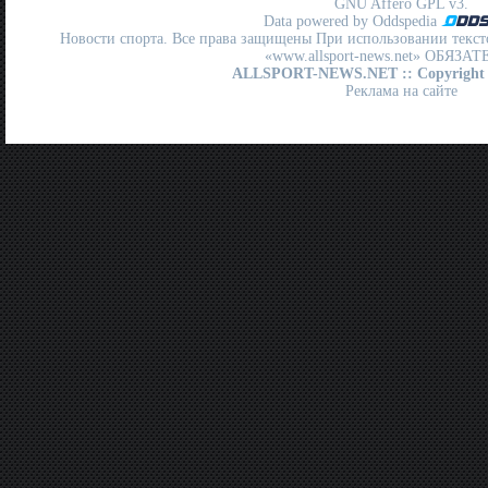
GNU Affero GPL
v3.
Data powered by Oddspedia
Новости спорта. Все права защищены При использовании текст
«www.allsport-news.net» ОБЯЗА
ALLSPORT-NEWS.NET
:: Copyright
Реклама на сайте