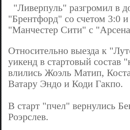
"Ливерпуль" разгромил в 
"Брентфорд" со счетом 3:0 и
"Манчестер Сити" с "Арсена
Относительно выезда к "Лу
уикенд в стартовый состав 
влились Жоэль Матип, Кост
Ватару Эндо и Коди Гакпо.
В старт "пчел" вернулись Б
Роэрслев.