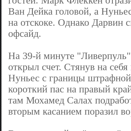
гостей. Марк Флеккен отраз
Ван Дейка головой, а Нунье
на отскоке. Однако Дарвин с
офсайд.
На 39-й минуте "Ливерпуль"
открыл счет. Стянув на себя
Нуньес с границы штрафной
короткий пас на правый кра
там Мохамед Салах подрабо
вторым касанием поразил во