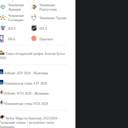
Чемпионат
Чемпионат
Франции
Португалии
Чемпионат
Чемпионат Турции
Голландии
КХЛ
НХЛ
НБА
Евролига
Гонка обладателей трофея Золотая Бутса
2026
Рейтинг ATP 2026 - Мужчины
Чемпионская гонка ATP 2026
Рейтинг WTA 2026 - Женщины
Чемпионская гонка WTA 2026
Кубок Мира по Биатлону 2025/2026 -
Расписание этапов + результаты гонок.
Календарь