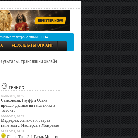
тивные телетрансляции
PDA
ТА
РЕЗУЛЬТАТЫ ОНЛАЙН
результаты, трансляции онлайн
ТЕННИС
06-08-2026, 08:55
Самсонова, Гауфф и Осака
прошли дальше на тысячнике в
Торонто
06-08-2026, 08:29
Медведев, Хачанов и Зверев
вылетели с Мастерса в Монреале
06-08-2026, 06:18
Лёнер Тьен 2:1 Гаэль Монфис.