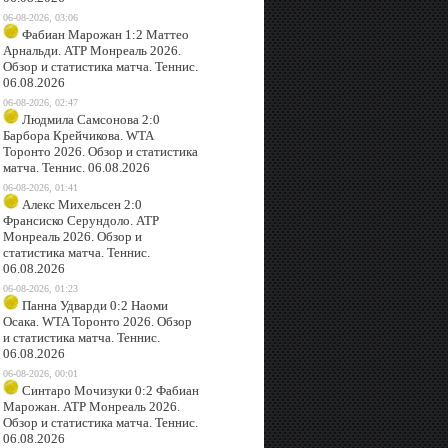
06-08-2026, 03:06
Фабиан Марожан 1:2 Маттео
Арнальди. ATP Монреаль 2026.
Обзор и статистика матча. Теннис.
06.08.2026
06-08-2026, 02:47
Людмила Самсонова 2:0
Барбора Крейчикова. WTA
Торонто 2026. Обзор и статистика
матча. Теннис. 06.08.2026
06-08-2026, 01:41
Алекс Михельсен 2:0
Франсиско Серундоло. ATP
Монреаль 2026. Обзор и
статистика матча. Теннис.
06.08.2026
06-08-2026, 01:23
Панна Удварди 0:2 Наоми
Осака. WTA Торонто 2026. Обзор
и статистика матча. Теннис.
06.08.2026
06-08-2026, 00:01
Синтаро Мочизуки 0:2 Фабиан
Марожан. ATP Монреаль 2026.
Обзор и статистика матча. Теннис.
06.08.2026