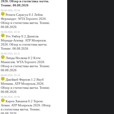
2026. Обзор и статистика матча.
Теннис. 06.08.2026
06-08-2026, 03:34
Рената Сарасуа 0:2 Лейла
Фернандес. WTA Торонто 2026.
Обзор и статистика матча. Теннис.
06.08.2026
06-08-2026, 03:34
Уго Умбер 0:2 Даниэль
Мерида-Агилар. ATP Монреаль
2026. Обзор и статистика матча.
Теннис. 06.08.2026
06-08-2026, 03:23
Линда Носкова 0:2 Кэти
Макнелли. WTA Торонто 2026.
Обзор и статистика матча. Теннис.
06.08.2026
06-08-2026, 03:18
Джейкоб Фирнли 1:2 Якуб
Меншик. ATP Монреаль 2026.
Обзор и статистика матча. Теннис.
06.08.2026
06-08-2026, 03:06
Карен Хачанов 0:2 Теренс
Атман. ATP Монреаль 2026. Обзор
и статистика матча. Теннис.
06.08.2026