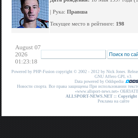
| Рука:
Правша
Текущее место в рейтинге:
198
August 07
2026
01:23:18
Powered by
PHP-Fusion
copyright © 2002 - 2012 by Nick Jones. Release
GNU Affero GPL
v3.
Data powered by Oddspedia
Новости спорта. Все права защищены При использовании текст
«www.allsport-news.net» ОБЯЗА
ALLSPORT-NEWS.NET
:: Copyright
Реклама на сайте