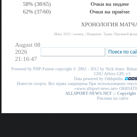
58% (38/65)
Очки на подаче
62% (37/60)
Очки на приёме
ХРОНОЛОГИЯ МАТЧ
Ilkley 2025 | women, | Покрытие: Трава | Призовой фон
August 08
2026
21:16:47
Powered by
PHP-Fusion
copyright © 2002 - 2012 by Nick Jones. Release
GNU Affero GPL
v3.
Data powered by Oddspedia
Новости спорта. Все права защищены При использовании текст
«www.allsport-news.net» ОБЯЗА
ALLSPORT-NEWS.NET
:: Copyright
Реклама на сайте