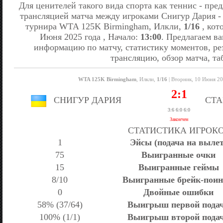
Для ценителей такого вида спорта как теннис - пре
трансляцией матча между игроками Снигур Дария -
турнира WTA 125K Birmingham, Илкли,
1/16
, кот
Июня 2025 года , Начало:
13:00
. Предлагаем 
информацию по матчу, статистику моментов, ре
трансляцию, обзор матча, та
WTA 125K Birmingham
, Илкли,
1/16
| Вторник, 10 Июня 20
2:1
СНИГУР ДАРИЯ
СТ
3:6 6:0 6:0
Закончен
СТАТИСТИКА ИГРОК
1
Эйсы (подача на вылет
75
Выигранные очки
15
Выигранные геймы
8/10
Выигранные брейк-пои
0
Двойные ошибки
58% (37/64)
Выигрыш первой пода
100% (1/1)
Выигрыш второй пода