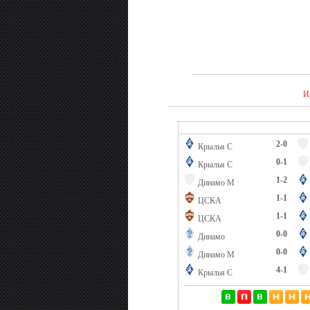
И
2-0
Крылья С
0-1
Крылья С
1-2
Динамо М
1-1
ЦСКА
1-1
ЦСКА
0-0
Динамо
0-0
Динамо М
4-1
Крылья С