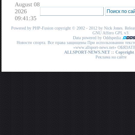
August 08
2026
09:41:35
Powered by
PHP-Fusion
copyright © 2002 - 2012 by Nick Jones. Release
GNU Affero GPL
v3.
Data powered by Oddspedia
Новости спорта. Все права защищены При использовании текст
«www.allsport-news.net» ОБЯЗА
ALLSPORT-NEWS.NET
:: Copyright
Реклама на сайте