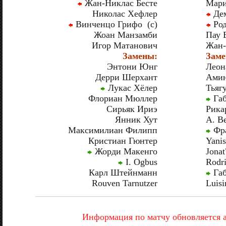
Жан-Никлас Бесте
Мари
Николас Хефлер
Дем
Винченцо Грифо (c)
Род
Жоан Манзамби
Пау 
Игор Матанович
Жан-
Замены:
Заме
Энтони Юнг
Леон
Дерри Шерхант
Амин
Лукас Хёлер
Тьяг
Флориан Мюллер
Габ
Сирьяк Ириэ
Рика
Янник Хут
A. Be
Максимилиан Филипп
Фра
Кристиан Гюнтер
Yani
Жорди Макенго
Jonat
I. Ogbus
Rodri
Карл Штейнманн
Габ
Rouven Tarnutzer
Luisi
Информация по матчу обновляется 