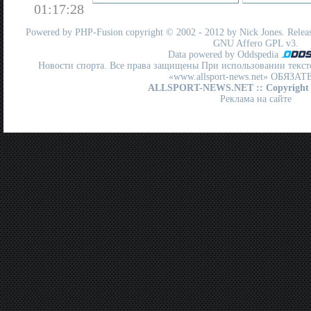
01:17:28
Powered by
PHP-Fusion
copyright © 2002 - 2012 by Nick Jones. Release
GNU Affero GPL
v3.
Data powered by Oddspedia
Новости спорта. Все права защищены При использовании текст
«www.allsport-news.net» ОБЯЗА
ALLSPORT-NEWS.NET
:: Copyright
Реклама на сайте