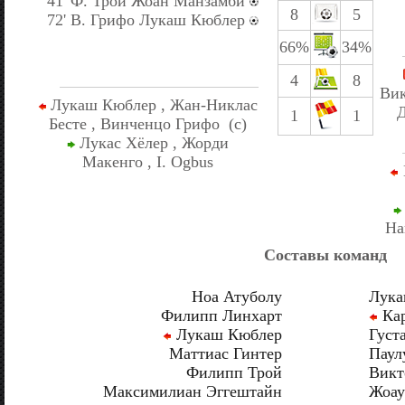
41' Ф. Трой Жоан Манзамби
8
5
72' В. Грифо Лукаш Кюблер
66%
34%
4
8
Ви
Лукаш Кюблер , Жан-Никлас
1
1
Бесте , Винченцо Грифо (c)
Лукас Хёлер , Жорди
Макенго , I. Ogbus
На
Составы команд
Ноа Атуболу
Лука
Филипп Линхарт
Кар
Лукаш Кюблер
Густ
Маттиас Гинтер
Паул
Филипп Трой
Викт
Максимилиан Эггештайн
Жоау